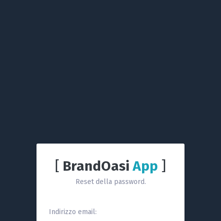
[
BrandOasi
App
]
Reset della password.
Indirizzo email: