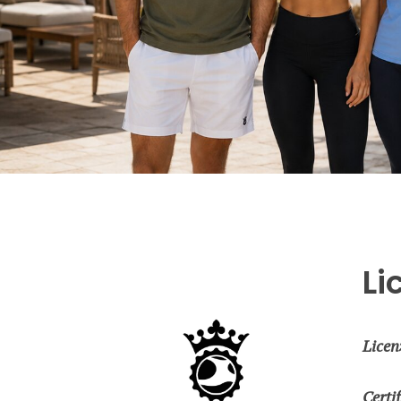
Li
Licen
Certi