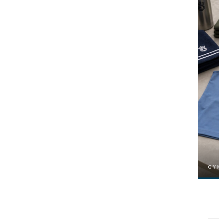
GYMNASIUM
GY