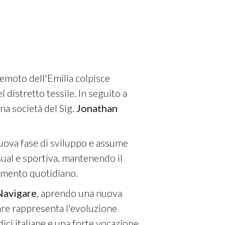
emoto dell'Emilia colpisce
distretto tessile. In seguito a
a società del Sig.
Jonathan
 nuova fase di sviluppo e assume
al e sportiva, mantenendo il
amento quotidiano.
Navigare
, aprendo una nuova
gare rappresenta l'evoluzione
dici italiane e una forte vocazione