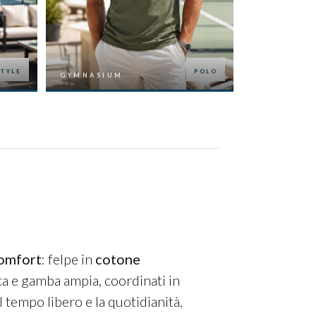
POLO
T-SHIRT
GYMNASIUM
GYMNASIU
omfort
: felpe in
cotone
ica e gamba ampia, coordinati in
l tempo libero e la quotidianità,